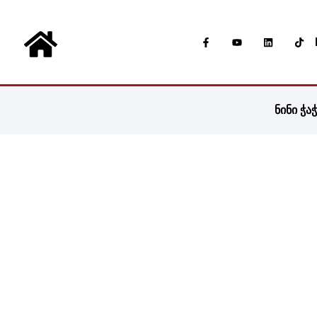
ნინი ჭა